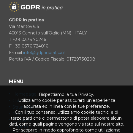
GDPR in pratica
Via Mantova, 5
46013 Canneto sull'Oglio (MN) - ITALY
T +39 0376 70246
F +39 0376 724016
E-mail
info@gdprinpratica.it
Partita IVA / Codice Fiscale: 01729730208
MENU
Homepage
Rispettiamo la tua Privacy.
Utilizziamo cookie per assicurarti un’esperienza
Chi siamo
accurata ed in linea con le tue preferenze.
Strumenti
Con il tuo consenso, utilizziamo cookie tecnici e di
News & Press
terze parti che ci permettono di poter elaborare alcuni
Glossario
dati, come quali pagine vengono visitate sul nostro sito.
Contatti
Per scoprire in modo approfondito come utilizziamo