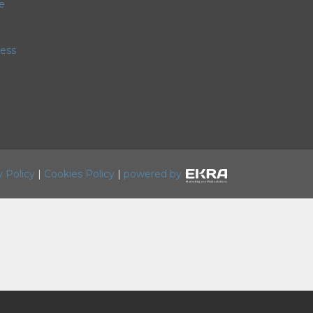
e
ess
y Policy
|
Cookies Policy
|
powered by