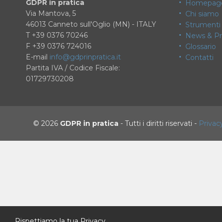
GDPR in pratica
Homepag
Via Mantova, 5
Chi siamo
46013 Canneto sull'Oglio (MN) - ITALY
Strumenti
T +39 0376 70246
News & Pr
F +39 0376 724016
Glossario
E-mail
info@gdprinpratica.it
Contatti
Partita IVA / Codice Fiscale:
01729730208
© 2026
GDPR in pratica
-
Tutti i diritti riservati
-
Privac
Rispettiamo la tua Privacy.