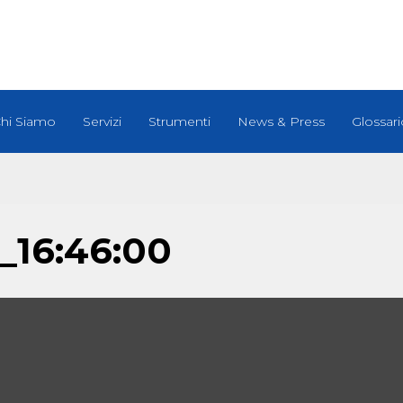
hi Siamo
Servizi
Strumenti
News & Press
Glossari
_16:46:00