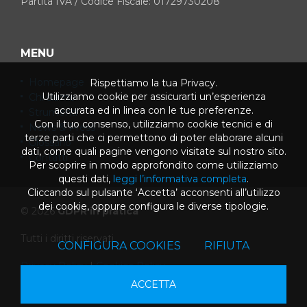
Partita IVA / Codice Fiscale: 01729730208
MENU
Homepage
Rispettiamo la tua Privacy.
Utilizziamo cookie per assicurarti un’esperienza
Chi siamo
accurata ed in linea con le tue preferenze.
Strumenti
Con il tuo consenso, utilizziamo cookie tecnici e di
News & Press
terze parti che ci permettono di poter elaborare alcuni
Glossario
dati, come quali pagine vengono visitate sul nostro sito.
Contatti
Per scoprire in modo approfondito come utilizziamo
questi dati,
leggi l’informativa completa
.
Cliccando sul pulsante ‘Accetta’ acconsenti all’utilizzo
dei cookie, oppure configura le diverse tipologie.
© 2026
GDPR in pratica
Tutti i diritti riservati
CONFIGURA COOKIES
RIFIUTA
Privacy Policy
|
Cookies Policy
ACCETTA
powered by