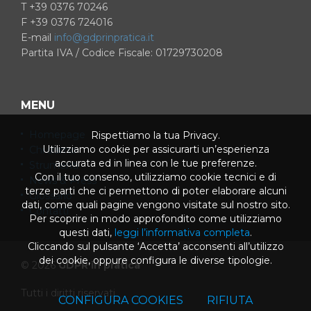
T +39 0376 70246
F +39 0376 724016
E-mail
info@gdprinpratica.it
Partita IVA / Codice Fiscale: 01729730208
MENU
Homepage
Rispettiamo la tua Privacy.
Utilizziamo cookie per assicurarti un’esperienza
Chi siamo
accurata ed in linea con le tue preferenze.
Strumenti
Con il tuo consenso, utilizziamo cookie tecnici e di
News & Press
terze parti che ci permettono di poter elaborare alcuni
Glossario
dati, come quali pagine vengono visitate sul nostro sito.
Contatti
Per scoprire in modo approfondito come utilizziamo
questi dati,
leggi l’informativa completa
.
Cliccando sul pulsante ‘Accetta’ acconsenti all’utilizzo
dei cookie, oppure configura le diverse tipologie.
© 2026
GDPR in pratica
Tutti i diritti riservati
CONFIGURA COOKIES
RIFIUTA