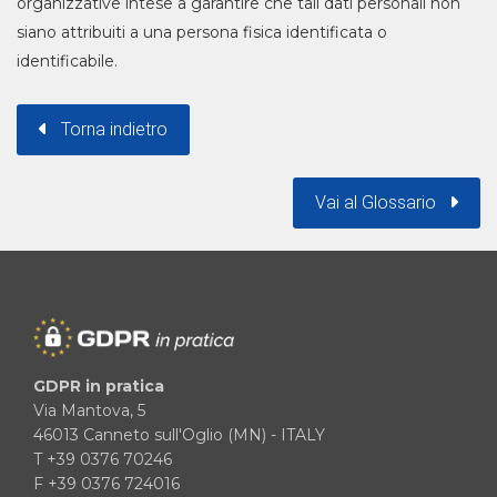
organizzative intese a garantire che tali dati personali non
siano attribuiti a una persona fisica identificata o
identificabile.
Torna indietro
Vai al Glossario
GDPR in pratica
Via Mantova, 5
46013 Canneto sull'Oglio (MN) - ITALY
T +39 0376 70246
F +39 0376 724016