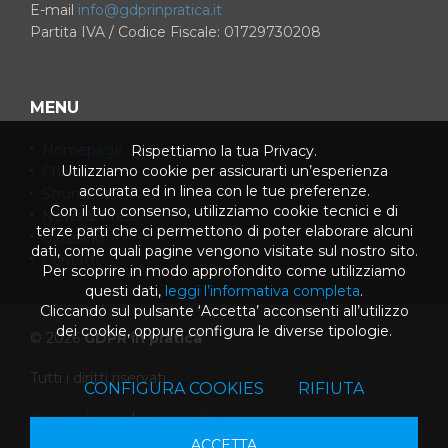
E-mail
info@gdprinpratica.it
Partita IVA / Codice Fiscale: 01729730208
MENU
Homepage
Rispettiamo la tua Privacy.
Utilizziamo cookie per assicurarti un’esperienza
Chi siamo
accurata ed in linea con le tue preferenze.
Strumenti
Con il tuo consenso, utilizziamo cookie tecnici e di
News & Press
terze parti che ci permettono di poter elaborare alcuni
Glossario
dati, come quali pagine vengono visitate sul nostro sito.
Contatti
Per scoprire in modo approfondito come utilizziamo
questi dati,
leggi l’informativa completa
.
Cliccando sul pulsante ‘Accetta’ acconsenti all’utilizzo
dei cookie, oppure configura le diverse tipologie.
© 2026
GDPR in pratica
Tutti i diritti riservati
CONFIGURA COOKIES
RIFIUTA
Privacy Policy
|
Cookies Policy
ACCETTA