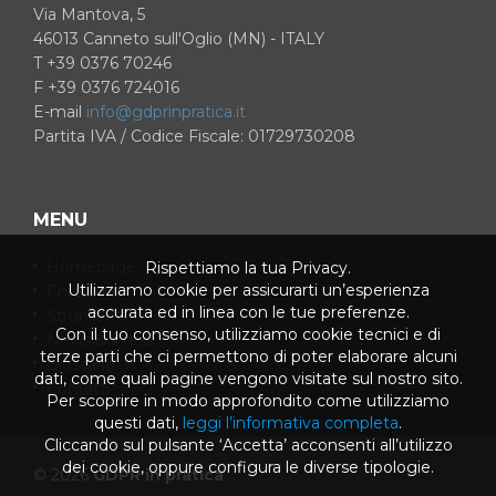
Via Mantova, 5
46013 Canneto sull'Oglio (MN) - ITALY
T +39 0376 70246
F +39 0376 724016
E-mail
info@gdprinpratica.it
Partita IVA / Codice Fiscale: 01729730208
MENU
Homepage
Rispettiamo la tua Privacy.
Utilizziamo cookie per assicurarti un’esperienza
Chi siamo
accurata ed in linea con le tue preferenze.
Strumenti
Con il tuo consenso, utilizziamo cookie tecnici e di
News & Press
terze parti che ci permettono di poter elaborare alcuni
Glossario
dati, come quali pagine vengono visitate sul nostro sito.
Contatti
Per scoprire in modo approfondito come utilizziamo
questi dati,
leggi l’informativa completa
.
Cliccando sul pulsante ‘Accetta’ acconsenti all’utilizzo
dei cookie, oppure configura le diverse tipologie.
© 2026
GDPR in pratica